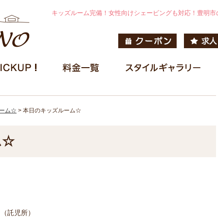
キッズルーム完備！女性向けシェービングも対応！豊明市
ーム☆
>
本日のキッズルーム☆
ム☆
ーム（託児所）