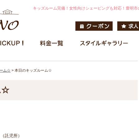
キッズルーム完備！女性向けシェービングも対応！豊明市
ーム☆
>
本日のキッズルーム☆
ム☆
ーム（託児所）