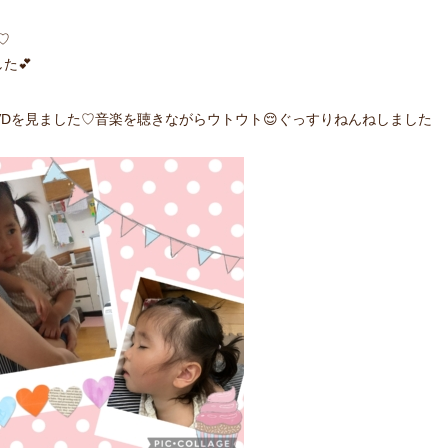
♡
た💕
VDを見ました♡音楽を聴きながらウトウト😌ぐっすりねんねしました