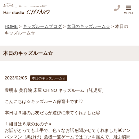
MENU
HOME
>
キッズルームブログ
>
本日のキッズルーム☆
>
本日の
キッズルーム☆
本日のキッズルーム☆
2023/02/05
本日のキッズルーム☆
豊明市
美容院
床屋
CHINO
キッズルーム（託児所）
こんにちは
☆
キッズルーム保育士です
♡
本日は３組のお友だちが遊びに来てくれました😃
１組目は６歳の女の子👧
お話がとっても上手で、色々なお話を聞かせてくれました💓アン
パンマン（黒ひげ）危機一髪ゲームではコツを掴んで、飛ぶ瞬間