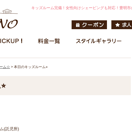
キッズルーム完備！女性向けシェービングも対応！豊明市
ーム☆
>
本日のキッズルーム⭐︎
︎
ーム(託児所)