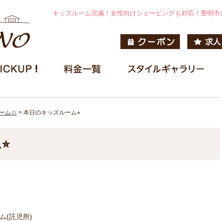
キッズルーム完備！女性向けシェービングも対応！豊明市
ーム☆
>
本日のキッズルーム⭐︎
︎
ーム(託児所)