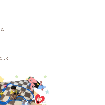
した！
こよく