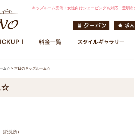
キッズルーム完備！女性向けシェービングも対応！豊明市
ーム☆
>
本日のキッズルーム☆
ム☆
ーム（託児所）