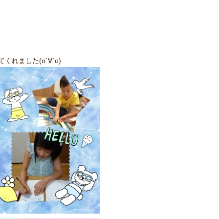
れました(о´∀`о)