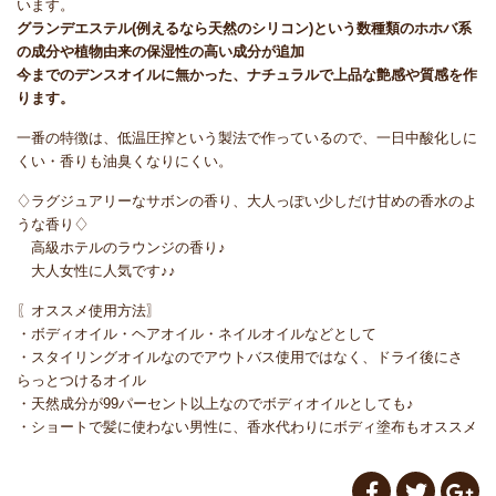
います。
グランデエステル(例えるなら天然のシリコン)という数種類のホホバ系
の成分や植物由来の保湿性の高い成分が追加
今までのデンスオイルに無かった、ナチュラルで上品な艶感や質感を作
ります。
一番の特徴は、
低温圧搾という製法で作っているので、一日中酸化しに
くい・香りも油臭くなりにくい。
♢ラグジュアリーなサボンの香り、大人っぽい少しだけ甘めの香水のよ
うな香り♢
高級ホテルのラウンジの香り♪
大人女性に人気です♪♪
〖オススメ使用方法〗
・
ボディオイル・ヘアオイル・ネイルオイルなどとして
・スタイリングオイルなのでアウトバス使用ではなく、ドライ後にさ
らっとつけるオイル
・天然成分が99パーセント以上なのでボディオイルとしても♪
・ショートで髪に使わない男性に、香水代わりにボディ塗布もオススメ