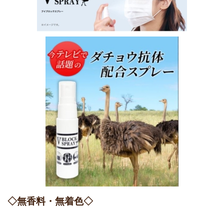
◇無香料・無着色◇